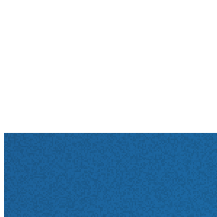
Dringlichkeitsvermerk auf Ihrer Überweisung.
Wenn er eine medizinische Notwendigkeit sieht, kann
er Sie damit als
TSS-Terminfall
einstufen. In diesem Fall
wählen Sie die Tel.
116 117
. Dann erhalten Sie einen
Termin innerhalb von
2 – 10 Tagen
.
Wichtig!
Bitte denken Sie auch daran, einen bereits vereinbarten
Termin bei uns unbedingt abzusagen, wenn Sie über
die 116117 einen früheren Termin erhalten
haben. Nutzen Sie dafür am besten unsere Online-
Rezeption. Wir können den so freigewordenen Termin
dann an einen anderen Patienten neu vergeben.