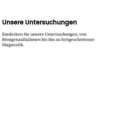
Unsere Untersuchungen
Befund & Bilder abrufbar über unser Portal.
Entdecken Sie unsere Untersuchungen, von
Röntgenaufnahmen bis hin zu fortgeschrittener
Diagnostik.