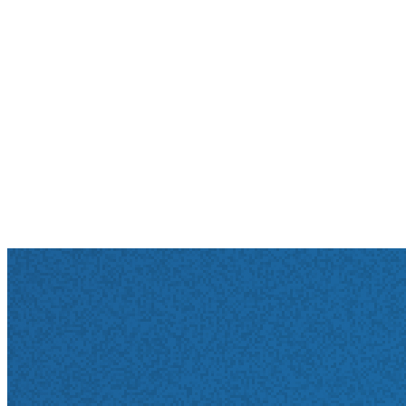
Dringlichkeitsvermerk auf Ihrer Überweisung.
Wenn er eine medizinische Notwendigkeit sieht, kann
er Sie damit als
TSS-Terminfall
einstufen. In diesem Fall
wählen Sie die Tel.
116 117
. Dann erhalten Sie einen
Termin innerhalb von
2 – 10 Tagen
.
Wichtig!
Bitte denken Sie auch daran, einen bereits vereinbarten
Termin bei uns unbedingt abzusagen, wenn Sie über
die 116117 einen früheren Termin erhalten
haben. Nutzen Sie dafür am besten unsere Online-
Rezeption. Wir können den so freigewordenen Termin
dann an einen anderen Patienten neu vergeben.