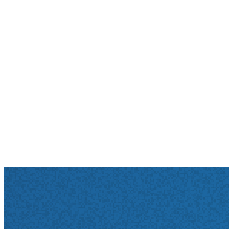
Oxana Fishchenko verfügt über eine außergewöhnlich
breite radiologische Expertise. 2013 wurde sie Teil von
Quartz Healthcare (damals noch radprax) Wuppertal
und durchlief eine neuroradiologische Weiterbildung
im St. Lukas Klinikum Solingen, wo sie später die
ärztliche Leitung der Radiologie übernahm.
Neben ihrer leitenden Funktion im Prostatazentrum
Solingen ist sie ärztliche Leitung im Cluster
Solingen/Hilden.