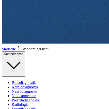
Startseite
Standortübersicht
Kompetenzen
Brustdiagnostik
Kardiodiagnostik
Neurodiagnostik
Nuklearmedizin
Prostatadiagnostik
Radiologie
Sportdiagnostik